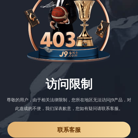
访问限制
尊敬的用户，由于相关法律限制，您所在地区无法访问J9产品，对
此造成的不便，我们深表歉意，您如有疑问请联系客服。
联系客服