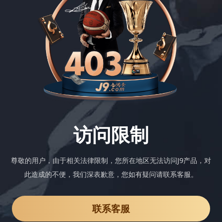
访问限制
尊敬的用户，由于相关法律限制，您所在地区无法访问J9产品，对
此造成的不便，我们深表歉意，您如有疑问请联系客服。
联系客服